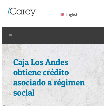
Saltar
al
English
contenido
Caja Los Andes
obtiene crédito
asociado a régimen
social