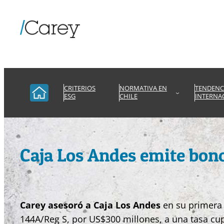
Saltar
al
contenido
CRITERIOS
NORMATIVA EN
TENDENC
ESG
CHILE
INTERNA
Caja Los Andes emite bono
Carey asesoró a Caja Los Andes
en su primera 
144A/Reg S, por US$300 millones, a una tasa cup